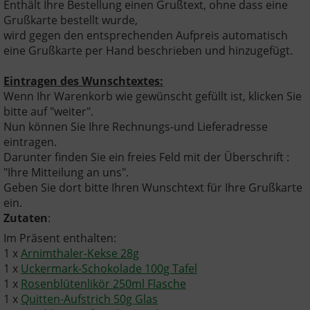
Enthält Ihre Bestellung einen Grußtext, ohne dass eine
Grußkarte bestellt wurde,
wird gegen den entsprechenden Aufpreis automatisch
eine Grußkarte per Hand beschrieben und hinzugefügt.
Eintragen des Wunschtextes:
Wenn Ihr Warenkorb wie gewünscht gefüllt ist, klicken Sie
bitte auf "weiter".
Nun können Sie Ihre Rechnungs-und Lieferadresse
eintragen.
Darunter finden Sie ein freies Feld mit der Überschrift :
"Ihre Mitteilung an uns".
Geben Sie dort bitte Ihren Wunschtext für Ihre Grußkarte
ein.
Zutaten
:
Im Präsent enthalten:
1 x
Arnimthaler-Kekse 28g
1 x
Uckermark-Schokolade 100g Tafel
1 x
Rosenblütenlikör 250ml Flasche
1 x
Quitten-Aufstrich 50g Glas