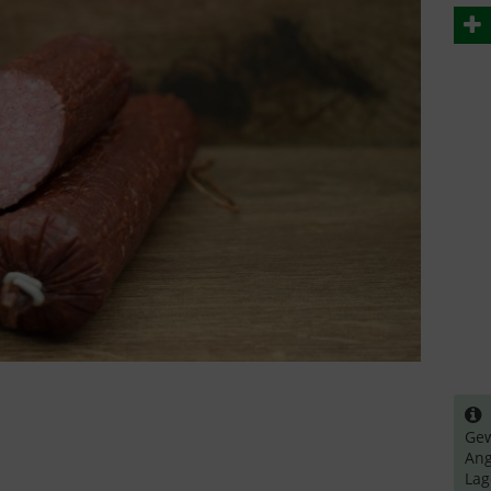
B
Gew
Ang
La