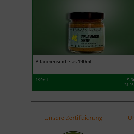
Pflaumensenf Glas 190ml
190ml
5,9
31,05
Unsere Zertifizierung
Un