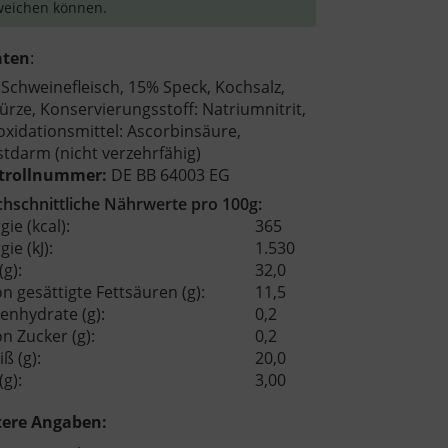
eichen können.
aten
:
Schweinefleisch, 15% Speck, Kochsalz,
rze, Konservierungsstoff: Natriumnitrit,
oxidationsmittel: Ascorbinsäure,
tdarm (nicht verzehrfähig)
trollnummer:
DE BB 64003 EG
hschnittliche Nährwerte pro 100g:
gie (kcal):
365
ie (kJ):
1.530
(g):
32,0
n gesättigte Fettsäuren (g):
11,5
enhydrate (g):
0,2
n Zucker (g):
0,2
ß (g):
20,0
(g):
3,00
tere Angaben: