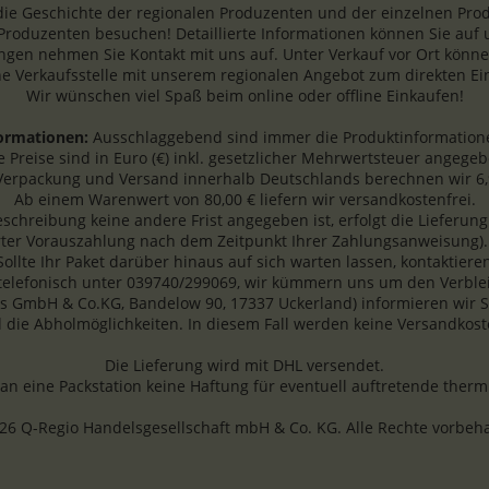
die Geschichte der regionalen Produzenten und der einzelnen Produ
 Produzenten besuchen! Detaillierte Informationen können Sie auf
gen nehmen Sie Kontakt mit uns auf. Unter Verkauf vor Ort können
ne Verkaufsstelle mit unserem regionalen Angebot zum direkten Ein
Wir wünschen viel Spaß beim online oder offline Einkaufen!
formationen:
Ausschlaggebend sind immer die Produktinformatione
le Preise sind in Euro (€) inkl. gesetzlicher Mehrwertsteuer angegeb
Verpackung und Versand innerhalb Deutschlands berechnen wir 6,
Ab einem Warenwert von 80,00 € liefern wir versandkostenfrei.
beschreibung keine andere Frist angegeben ist, erfolgt die Lieferu
rter Vorauszahlung nach dem Zeitpunkt Ihrer Zahlungsanweisung).
 Sollte Ihr Paket darüber hinaus auf sich warten lassen, kontaktiere
 telefonisch unter 039740/299069, wir kümmern uns um den Verblei
s GmbH & Co.KG, Bandelow 90, 17337 Uckerland) informieren wir Sie
 die Abholmöglichkeiten. In diesem Fall werden keine Versandkost
Die Lieferung wird mit DHL versendet.
 eine Packstation keine Haftung für eventuell auftretende ther
26 Q-Regio Handelsgesellschaft mbH & Co. KG. Alle Rechte vorbeha