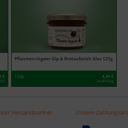
Pflaumen-Ingwer-Dip & Brotaufstrich Glas 125g
0
€
125g
4,30
€
 €/l
34,40 €/kg
ser Versandpartner
Unsere Zahlungsar