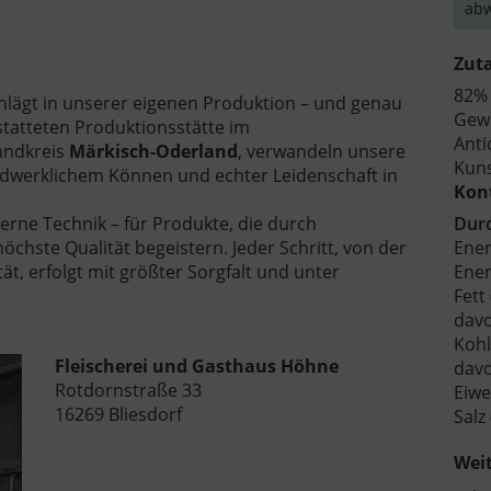
abw
Zut
82% 
hlägt in unserer eigenen Produktion – und genau
Gewü
tatteten Produktionsstätte im
Anti
andkreis
Märkisch-Oderland
, verwandeln unsere
Kuns
andwerklichem Können und echter Leidenschaft in
Kon
oderne Technik – für Produkte, die durch
Durc
hste Qualität begeistern. Jeder Schritt, von der
Ener
tät, erfolgt mit größter Sorgfalt und unter
Energ
Fett 
davo
Kohl
Fleischerei und Gasthaus Höhne
davo
Rotdornstraße 33
Eiwei
16269 Bliesdorf
Salz 
Wei