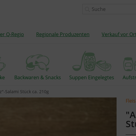
er Q-Regio
Regionale Produzenten
Verkauf vor Or
ke
Backwaren & Snacks
Suppen Eingelegtes
Aufst
tz"-Salami Stück ca. 210g
Flei
"A
St