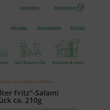
Anmelden
Warenkorb
t
Aktuelles
Jobangebote
Kontakt
riche
Senf Kräuter Öle
Präsente & mehr
scherei und Gasthaus Höhne
lter Fritz"-Salami
ück ca. 210g