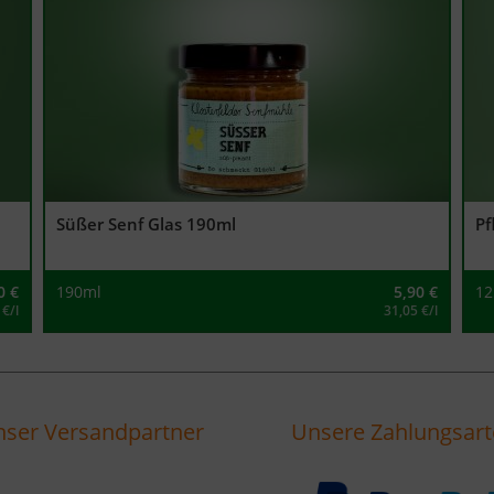
Süßer Senf Glas 190ml
Pf
0
€
190ml
5,90
€
12
 €/l
31,05 €/l
ser Versandpartner
Unsere Zahlungsar