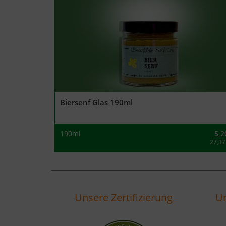
Biersenf Glas 190ml
190ml
5,2
27,37
Unsere Zertifizierung
Un