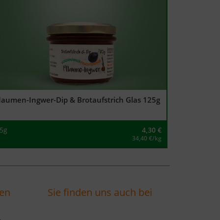
laumen-Ingwer-Dip & Brotaufstrich Glas 125g
5g
4,30
€
34,40 €/kg
ten
Sie finden uns auch bei