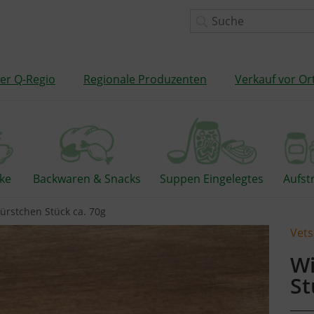
er Q-Regio
Regionale Produzenten
Verkauf vor Or
ke
Backwaren & Snacks
Suppen Eingelegtes
Aufst
rstchen Stück ca. 70g
Vet
Wi
St