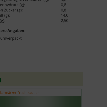
enhydrate (g):
0,8
n Zucker (g):
0,8
ß (g):
14,0
(g):
2,50
tere Angaben:
uumverpackt
h
kermärker Fruchtzauber