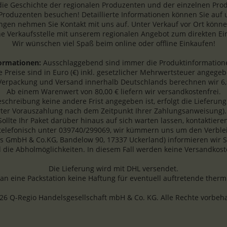
die Geschichte der regionalen Produzenten und der einzelnen Produ
 Produzenten besuchen! Detaillierte Informationen können Sie auf
gen nehmen Sie Kontakt mit uns auf. Unter Verkauf vor Ort können
ne Verkaufsstelle mit unserem regionalen Angebot zum direkten Ein
Wir wünschen viel Spaß beim online oder offline Einkaufen!
formationen:
Ausschlaggebend sind immer die Produktinformatione
le Preise sind in Euro (€) inkl. gesetzlicher Mehrwertsteuer angegeb
Verpackung und Versand innerhalb Deutschlands berechnen wir 6,
Ab einem Warenwert von 80,00 € liefern wir versandkostenfrei.
beschreibung keine andere Frist angegeben ist, erfolgt die Lieferu
rter Vorauszahlung nach dem Zeitpunkt Ihrer Zahlungsanweisung).
 Sollte Ihr Paket darüber hinaus auf sich warten lassen, kontaktiere
 telefonisch unter 039740/299069, wir kümmern uns um den Verblei
s GmbH & Co.KG, Bandelow 90, 17337 Uckerland) informieren wir Sie
 die Abholmöglichkeiten. In diesem Fall werden keine Versandkost
Die Lieferung wird mit DHL versendet.
 eine Packstation keine Haftung für eventuell auftretende ther
26 Q-Regio Handelsgesellschaft mbH & Co. KG. Alle Rechte vorbeha