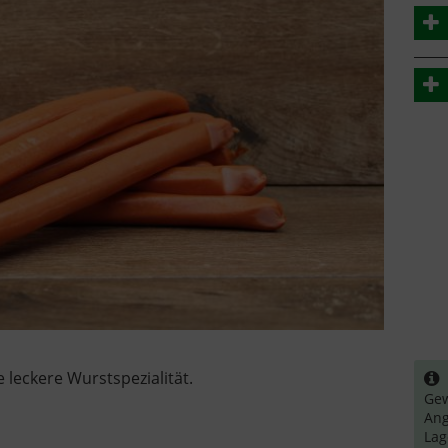
 leckere Wurstspezialität.
B
Gew
Ang
La