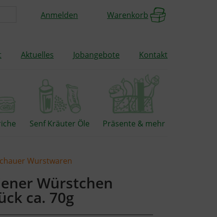
Anmelden
Warenkorb
t
Aktuelles
Jobangebote
Kontakt
riche
Senf Kräuter Öle
Präsente & mehr
schauer Wurstwaren
ener Würstchen
ück ca. 70g