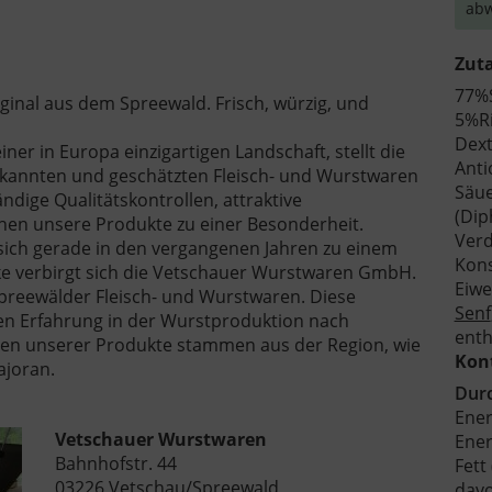
abw
Zut
77%S
nal aus dem Spreewald. Frisch, würzig, und
5%Ri
Dext
r in Europa einzigartigen Landschaft, stellt die
Anti
kannten und geschätzten Fleisch- und Wurstwaren
Säue
ändige Qualitätskontrollen, attraktive
(Dip
hen unsere Produkte zu einer Besonderheit.
Verd
ich gerade in den vergangenen Jahren zu einem
Kons
arke verbirgt sich die Vetschauer Wurstwaren GmbH.
Eiwe
 Spreewälder Fleisch- und Wurstwaren. Diese
Senf
en Erfahrung in der Wurstproduktion nach
enth
ten unserer Produkte stammen aus der Region, wie
Kon
ajoran.
Durc
Ener
Vetschauer Wurstwaren
Energ
Bahnhofstr. 44
Fett 
03226 Vetschau/Spreewald
davo