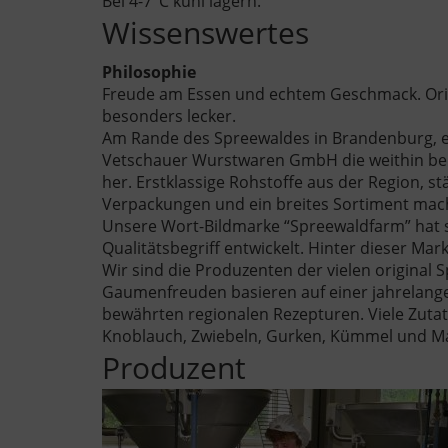
Bei 4-7°C kühl lagern.
Wissenswertes
Philosophie
Freude am Essen und echtem Geschmack. Origi
besonders lecker.
Am Rande des Spreewaldes in Brandenburg, eine
Vetschauer Wurstwaren GmbH die weithin be
her. Erstklassige Rohstoffe aus der Region, st
Verpackungen und ein breites Sortiment mac
Unsere Wort-Bildmarke “Spreewaldfarm” hat s
Qualitätsbegriff entwickelt. Hinter dieser M
Wir sind die Produzenten der vielen original
Gaumenfreuden basieren auf einer jahrelang
bewährten regionalen Rezepturen. Viele Zuta
Knoblauch, Zwiebeln, Gurken, Kümmel und M
Produzent