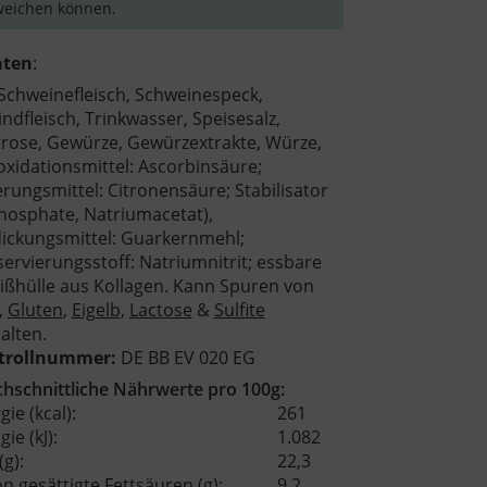
eichen können.
aten
:
chweinefleisch, Schweinespeck,
ndfleisch, Trinkwasser, Speisesalz,
rose, Gewürze, Gewürzextrakte, Würze,
oxidationsmittel: Ascorbinsäure;
rungsmittel: Citronensäure; Stabilisator
hosphate, Natriumacetat),
ickungsmittel: Guarkernmehl;
ervierungsstoff: Natriumnitrit; essbare
ißhülle aus Kollagen. Kann Spuren von
,
Gluten
,
Eigelb
,
Lactose
&
Sulfite
alten.
trollnummer:
DE BB EV 020 EG
hschnittliche Nährwerte pro 100g:
gie (kcal):
261
ie (kJ):
1.082
(g):
22,3
n gesättigte Fettsäuren (g):
9,2