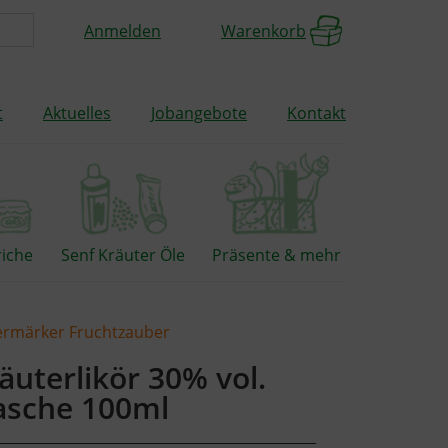
Anmelden
Warenkorb
t
Aktuelles
Jobangebote
Kontakt
riche
Senf Kräuter Öle
Präsente & mehr
rmärker Fruchtzauber
äuterlikör 30% vol.
asche 100ml