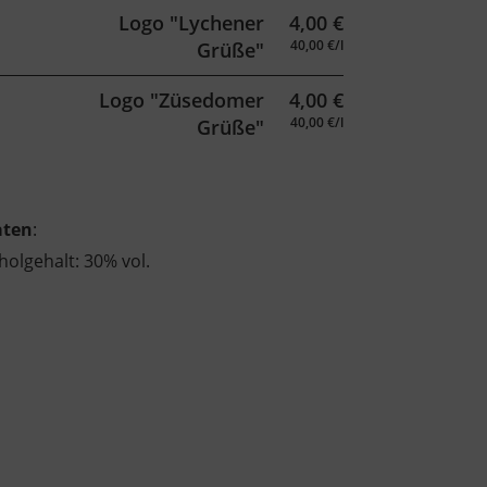
Logo "Lychener
4,00
€
40,00 €/l
Grüße"
Logo "Züsedomer
4,00
€
40,00 €/l
Grüße"
aten
:
holgehalt: 30% vol.