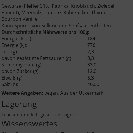
Gewürze (Pfeffer 31%, Paprika, Knoblauch, Zwiebel,
Piment), Meersalz, Tomate, Rohrzucker, Thymian,
Bourbon Vanille
Kann Spuren von
Sellerie
und
Senfsaat
enthalten.
Durchschnittliche Nährwerte pro 100g:
Energie (kcal):
184
Energie (kJ):
776
Fett (g):
2,3
davon gesättigte Fettsäuren (g):
0,3
Kohlenhydrate (g):
33,0
davon Zucker (g):
12,0
Eiweiß (g):
6,3
Salz (g):
40,00
Weitere Angaben:
vegan
Aus der Uckermark
Lagerung
Trocken und lichtgeschützt lagern.
Wissenswertes