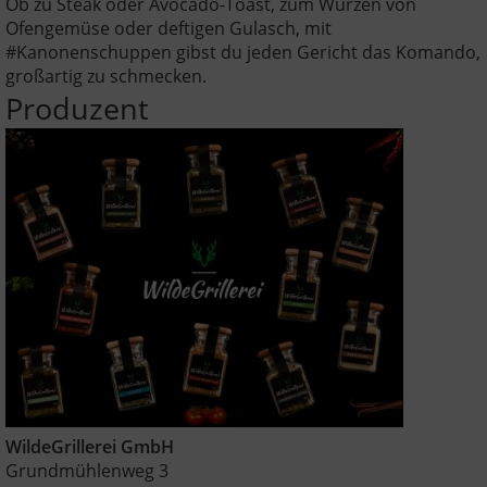
Ob zu Steak oder Avocado-Toast, zum Würzen von
Ofengemüse oder deftigen Gulasch, mit
#Kanonenschuppen gibst du jeden Gericht das Komando,
großartig zu schmecken.
Produzent
WildeGrillerei GmbH
Grundmühlenweg 3