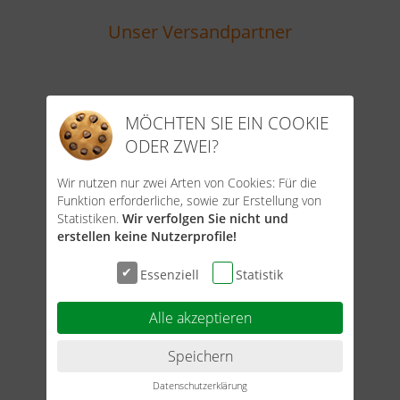
Unser Versandpartner
MÖCHTEN SIE EIN COOKIE
ODER ZWEI?
Wir nutzen nur zwei Arten von Cookies: Für die
Funktion erforderliche, sowie zur Erstellung von
Statistiken.
Wir verfolgen Sie nicht und
Unsere Zahlungsarten
erstellen keine Nutzerprofile!
Essenziell
Statistik
Alle akzeptieren
Speichern
Datenschutzerklärung