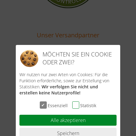
Unser Versandpartner
MÖCHTEN SIE EIN COOKIE
ODER ZWEI?
Wir nutzen nur zwei Arten von Cookies: Für die
Funktion erforderliche, sowie zur Erstellung von
Statistiken.
Wir verfolgen Sie nicht und
erstellen keine Nutzerprofile!
Unsere Zahlungsarten
Essenziell
Statistik
Alle akzeptieren
Speichern