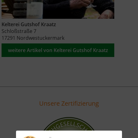
Kelterei Gutshof Kraatz
Schloßstraße 7
17291 Nordwestuckermark
weitere Artikel von Kelterei Gutshof Kraatz
Unsere Zertifizierung