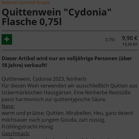
Kelterei Gutshof Kraatz
Quittenwein "Cydonia"
Flasche 0,75l
9,90
€
0,75l
13,20 €/l
Dieser Artikel wird nur an volljährige Personen (über
18 Jahre) verkauft!
Quittenwein, Cydonia 2023, feinherb
Für diesen Wein verwenden wir ausschließlich Quitten aus
Uckermärkischen Hausgärten. Eine feinherbe Restsüße
passt harmonisch zur quittentypische Säure.
Nase:
warm und präzise; Quitten, Mirabellen, Heu, ganz dezent
milchsauer nach jungem Gouda, zart nussig,
Frühlingstracht-Honig
Geschmack: