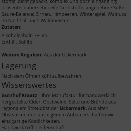
stoffig, dicht gepackt, komplex und doch eingänging;
präsente, dabei sehr reife Gerbstoffe, angenehme Süße-
Säure-Balance; Birnen, Himbeeren, Winterapfel, Walnuss;
im Nachhall auch Waldmeister
Zutaten
:
Alkoholgehalt: 7% Vol.
Enthält
Sulfite
Weitere Angaben:
Aus der Uckermark
Lagerung
Nach dem Öffnen kühl aufbewahren.
Wissenswertes
Gutshof Kraatz
– Ihre Manufaktur für handwerklich
hergestellte Cider, Obstweine, Säfte und Brände aus
regionalem Streuobst der
Uckermark
. Aus alten
Obstsorten und aus eigenem Anbau erschaffen wir
einzigartige Köstlichkeiten.
Handwerk trifft Leidenschaft.