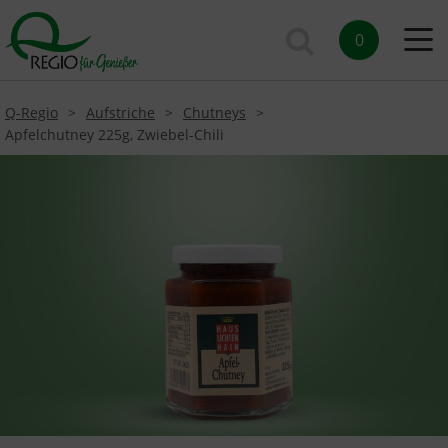
0
Q-Regio
Aufstriche
Chutneys
Apfelchutney 225g, Zwiebel-Chili