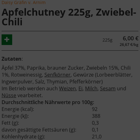
Daisy Gräfin v. Arnim
Apfelchutney 225g, Zwiebel-
Chili
6,00
€
225g
26,67 €/kg
Zutaten
:
Äpfel 37%, Paprika, brauner Zucker, Zwiebeln 15%, Chili
1%, Rotweinessig,
Senfkörner
, Gewürze (Lorbeerblätter,
Ingwerpulver, Salz, Thymian, Pfefferkörner)
Im Betrieb werden auch
Weizen
,
Ei
,
Milch
,
Sesam
und
Nüsse
vearbeitet.
Durchschnittliche Nährwerte pro 100g:
Energie (kcal):
92
Energie (kJ):
388
Fett (g):
0,3
davon gesättigte Fettsäuren (g):
0,1
Kohlenhydrate (g):
21,0