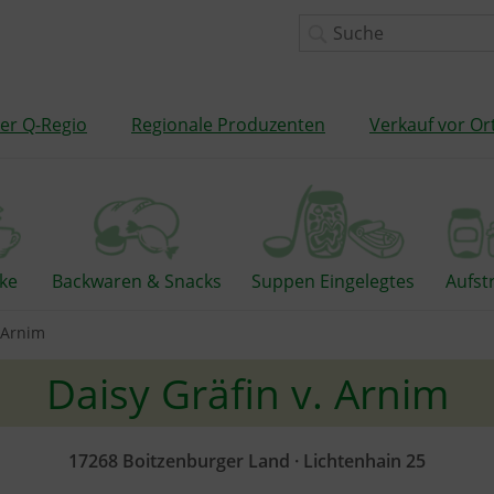
er Q-Regio
Regionale Produzenten
Verkauf vor Or
ke
Backwaren & Snacks
Suppen Eingelegtes
Aufst
. Arnim
Daisy Gräfin v. Arnim
17268 Boitzenburger Land · Lichtenhain 25