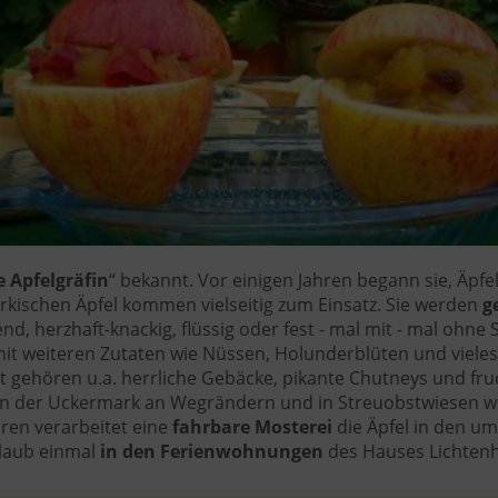
e Apfelgräfin
“ bekannt. Vor einigen Jahren begann sie, Äp
rkischen Äpfel kommen vielseitig zum Einsatz. Sie werden
ge
nd, herzhaft-knackig, flüssig oder fest - mal mit - mal ohn
mit weiteren Zutaten wie Nüssen, Holunderblüten und viel
t gehören u.a. herrliche Gebäcke, pikante Chutneys und fru
ie in der Uckermark an Wegrändern und in Streuobstwiesen 
hren verarbeitet eine
fahrbare Mosterei
die Äpfel in den u
rlaub einmal
in den Ferienwohnungen
des Hauses Lichtenh