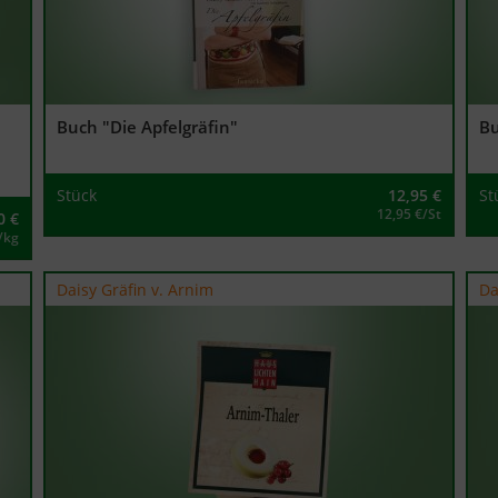
Buch "Die Apfelgräfin"
Bu
Stück
12,95
€
St
12,95 €/St
0
€
/kg
Daisy Gräfin v. Arnim
Da