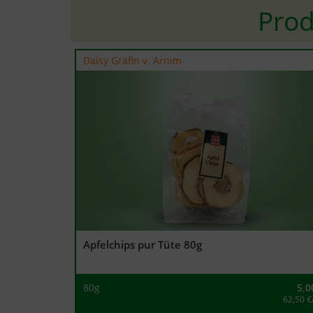
Prod
Daisy Gräfin v. Arnim
Apfelchips pur Tüte 80g
80g
5,0
62,50 €