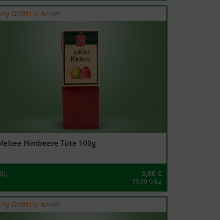
isy Gräfin v. Arnim
feltee Himbeere Tüte 100g
0g
5,90
€
59,00 €/kg
isy Gräfin v. Arnim