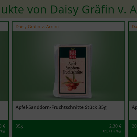
ukte von Daisy Gräfin v. 
Daisy Gräfin v. Arnim
Da
Apfel-Sanddorn-Fruchtschnitte Stück 35g
Ap
0
€
35g
2,30
€
20
/kg
65,71 €/kg