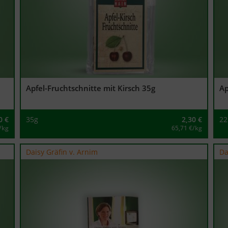
Apfel-Fruchtschnitte mit Kirsch 35g
Ap
0
€
35g
2,30
€
22
/kg
65,71 €/kg
Daisy Gräfin v. Arnim
Da