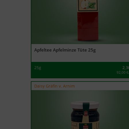
Apfeltee Apfelminze Tüte 25g
25g
2,3
92,00 €
Daisy Gräfin v. Arnim