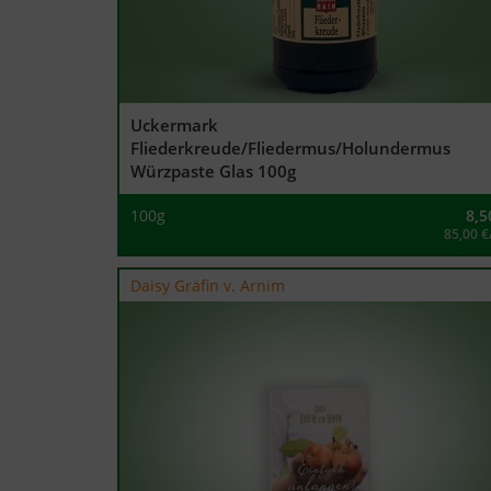
Uckermark
Fliederkreude/Fliedermus/Holundermus
Würzpaste Glas 100g
100g
8,5
85,00 €
Daisy Gräfin v. Arnim