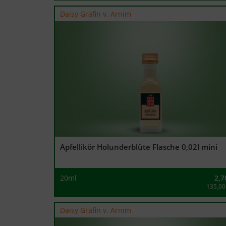
Daisy Gräfin v. Arnim
Apfellikör Holunderblüte Flasche 0,02l mini
20ml
2,7
135,00
Daisy Gräfin v. Arnim