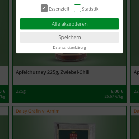
Essenziell
Statistik
Alle akzeptieren
Speichern
Datenschutzerklärung
Apfelchutney 225g, Zwiebel-Chili
Ap
0
€
225g
6,00
€
22
/kg
26,67 €/kg
Daisy Gräfin v. Arnim
Da