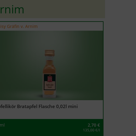
Arnim
isy Gräfin v. Arnim
fellikör Bratapfel Flasche 0,02l mini
ml
2,70
€
135,00 €/l