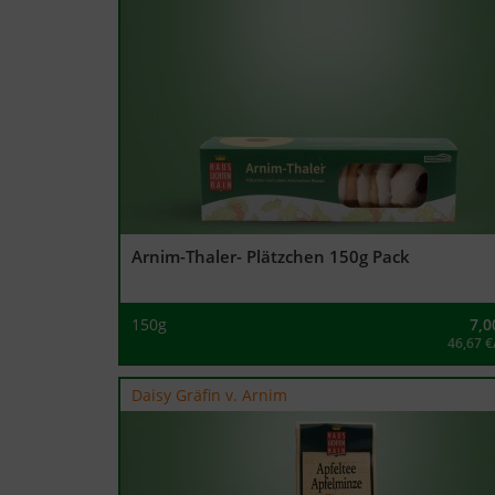
Arnim-Thaler- Plätzchen 150g Pack
150g
7,0
46,67 €
Daisy Gräfin v. Arnim