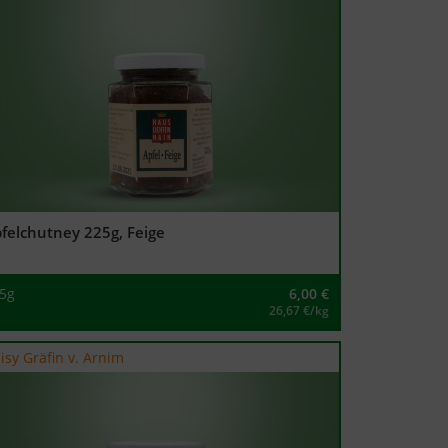
felchutney 225g, Feige
5g
6,00
€
26,67 €/kg
isy Gräfin v. Arnim