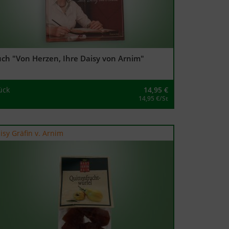
ch "Von Herzen, Ihre Daisy von Arnim"
ück
14,95
€
14,95 €/St
isy Gräfin v. Arnim