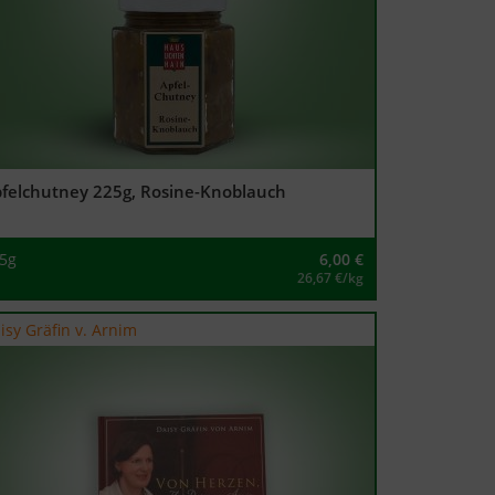
felchutney 225g, Rosine-Knoblauch
5g
6,00
€
26,67 €/kg
isy Gräfin v. Arnim