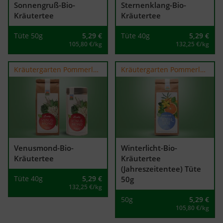
Sonnengruß-Bio-
Sternenklang-Bio-
Kräutertee
Kräutertee
Tüte 50g
5,29
€
Tüte 40g
5,29
€
105,80 €/kg
132,25 €/kg
Kräutergarten Pommerland
Kräutergarten Pommerland
Venusmond-Bio-
Winterlicht-Bio-
Kräutertee
Kräutertee
(Jahreszeitentee) Tüte
Tüte 40g
5,29
€
50g
132,25 €/kg
50g
5,29
€
105,80 €/kg