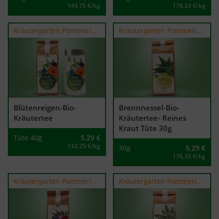
144,75 €/kg
176,33 €/kg
Kräutergarten Pommerland
Kräutergarten Pommerland
Blütenreigen-Bio-
Brennnessel-Bio-
Kräutertee
Kräutertee- Reines
Kraut Tüte 30g
Tüte 40g
5,29
€
132,25 €/kg
30g
5,29
€
176,33 €/kg
Kräutergarten Pommerland
Kräutergarten Pommerland