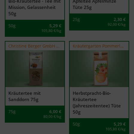
Bio-Kräutertee - Tee mit
Apfeltee Apfelminze
Mission, Gelassenheit
Tüte 25g
50g
25g
2,30
€
92,00 €/kg
50g
5,29
€
105,80 €/kg
Christine Berger GmbH & Co.KG
Kräutergarten Pommerland
Kräutertee mit
Herbstpracht-Bio-
Sanddorn 75g
Kräutertee
(Jahreszeitentee) Tüte
75g
6,00
€
50g
80,00 €/kg
50g
5,29
€
105,80 €/kg