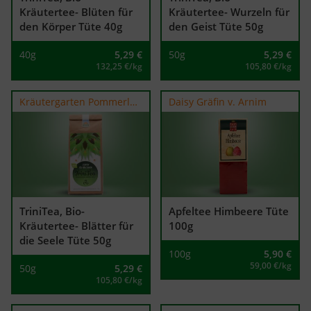
Kräutertee- Blüten für
Kräutertee- Wurzeln für
den Körper Tüte 40g
den Geist Tüte 50g
40g
5,29
€
50g
5,29
€
132,25 €/kg
105,80 €/kg
Kräutergarten Pommerland
Daisy Gräfin v. Arnim
TriniTea, Bio-
Apfeltee Himbeere Tüte
Kräutertee- Blätter für
100g
die Seele Tüte 50g
100g
5,90
€
59,00 €/kg
50g
5,29
€
105,80 €/kg