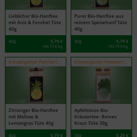
Lieblicher Bio-Hanftee
Purer Bio-Hanftee aus
mit Anis & Fenchel Tüte
reinem Speisehanf Tüte
40g
40g
40g
5,79
€
40g
5,79
€
144,75 €/kg
144,75 €/kg
Kräutergarten Pommerland
Kräutergarten Pommerland
Zitroniger Bio-Hanftee
Apfelminze Bio-
mit Melisse &
Kräutertee- Reines
Lemongras Tüte 40g
Kraut Tüte 30g
40g
5,79
€
30g
5,29
€