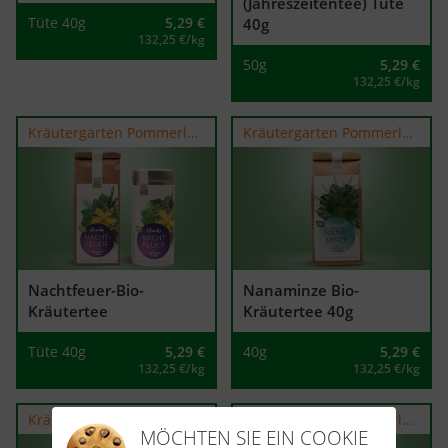
(Jahreszeitentee) Tüte
Tüte 40g
5,29
€
40g
132,25 €/kg
50g
5,29
€
132,25 €/kg
Kräutergarten Pommerland
Kräutergarten Pommerland
Nachtfeuer-Bio-
Nanaminze Bio-
Kräutertee
Kräutertee 40g
Tüte 40g
5,29
€
40g
5,29
€
132,25 €/kg
132,25 €/kg
Kräutergarten Pommerland
Kräutergarten Pommerland
MÖCHTEN SIE EIN COOKIE