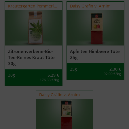
Kräutergarten Pommerland
Daisy Gräfin v. Arnim
Zitronenverbene-Bio-
Apfeltee Himbeere Tüte
Tee-Reines Kraut Tüte
25g
30g
25g
2,30
€
92,00 €/kg
30g
5,29
€
176,33 €/kg
Daisy Gräfin v. Arnim