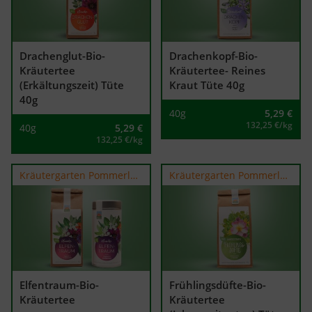
Drachenglut-Bio-
Drachenkopf-Bio-
Kräutertee
Kräutertee- Reines
(Erkältungszeit) Tüte
Kraut Tüte 40g
40g
40g
5,29
€
132,25 €/kg
40g
5,29
€
132,25 €/kg
Kräutergarten Pommerland
Kräutergarten Pommerland
Elfentraum-Bio-
Frühlingsdüfte-Bio-
Kräutertee
Kräutertee