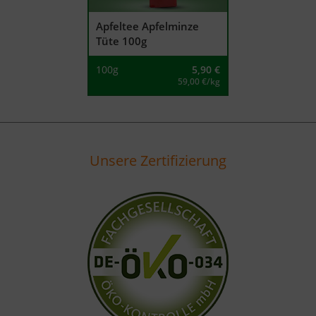
Apfeltee Apfelminze
Tüte 100g
100g
5,90
€
59,00 €/kg
Unsere Zertifizierung