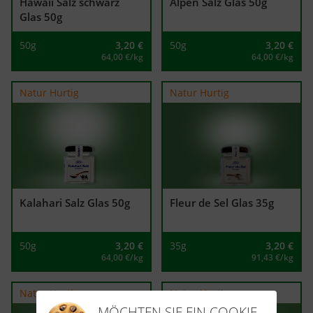
Hawaii Salz schwarz
Alpen Salz Glas 50g
Glas 50g
50g
3,20
€
50g
3,20
€
64,00 €/kg
64,00 €/kg
Natur Hurtig
Natur Hurtig
Kalahari Salz Glas 50g
Fleur de Sel Glas 35g
50g
3,20
€
35g
3,20
€
64,00 €/kg
91,43 €/kg
Natur Hurtig
Natur Hurtig
MÖCHTEN SIE EIN COOKIE