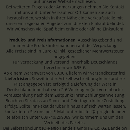
auf unserer Website nachlesen.
Bei weiteren Fragen oder Anmerkungen nehmen Sie Kontakt
mit uns auf. Unter Verkauf vor Ort können Sie auch
herausfinden, wo sich in Ihrer Nähe eine Verkaufsstelle mit
unserem regionalen Angebot zum direkten Einkauf befindet.
Wir wünschen viel Spaß beim online oder offline Einkaufen!
Produkt- und Preisinformationen:
Ausschlaggebend sind
immer die Produktinformationen auf der Verpackung.
Alle Preise sind in Euro (€) inkl. gesetzlicher Mehrwertsteuer
angegeben.
Für Verpackung und Versand innerhalb Deutschlands
berechnen wir 6,95 €.
Ab einem Warenwert von 80,00 € liefern wir versandkostenfrei.
Lieferfristen:
Soweit in der Artikelbeschreibung keine andere
Frist angegeben ist, erfolgt die Lieferung der Ware in
Deutschland innerhalb von 2-6 Werktagen (bei vereinbarter
Vorauszahlung nach dem Zeitpunkt Ihrer Zahlungsanweisung).
Beachten Sie, dass an Sonn- und Feiertagen keine Zustellung
erfolgt. Sollte Ihr Paket darüber hinaus auf sich warten lassen,
kontaktieren Sie uns per E-Mail unter bestell@q-regio.de oder
telefonisch unter 039740/299069, wir kümmern uns um den
Verbleib des Paketes.
Bei Selbstabholung (Q-Regio Handels GmbH & Co.KG, Bandelow