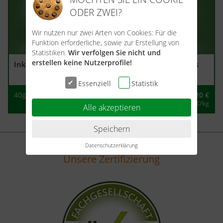
ODER ZWEI?
Wir nutzen nur zwei Arten von Cookies: Für die
Funktion erforderliche, sowie zur Erstellung von
Statistiken.
Wir verfolgen Sie nicht und
erstellen keine Nutzerprofile!
Inkasalz Glas 40g
Salz Kala Namak Glas
50g
Essenziell
Statistik
40g
3,20
€
50g
3,20
€
80,00 €/kg
64,00 €/kg
Alle akzeptieren
Speichern
Datenschutzerklärung
Unsere Zertifizierung