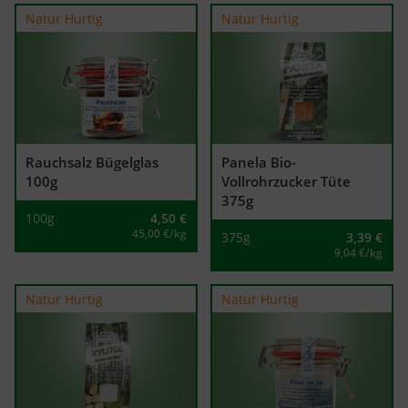
Natur Hurtig
Natur Hurtig
Rauchsalz Bügelglas
Panela Bio-
100g
Vollrohrzucker Tüte
375g
100g
4,50
€
45,00 €/kg
375g
3,39
€
9,04 €/kg
Natur Hurtig
Natur Hurtig