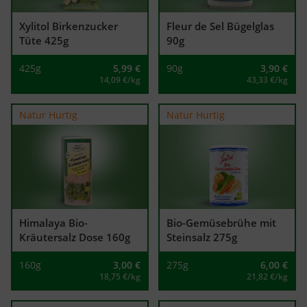
Xylitol Birkenzucker
Fleur de Sel Bügelglas
Tüte 425g
90g
425g
5,99
€
90g
3,90
€
14,09 €/kg
43,33 €/kg
Natur Hurtig
Natur Hurtig
Himalaya Bio-
Bio-Gemüsebrühe mit
Kräutersalz Dose 160g
Steinsalz 275g
160g
3,00
€
275g
6,00
€
18,75 €/kg
21,82 €/kg